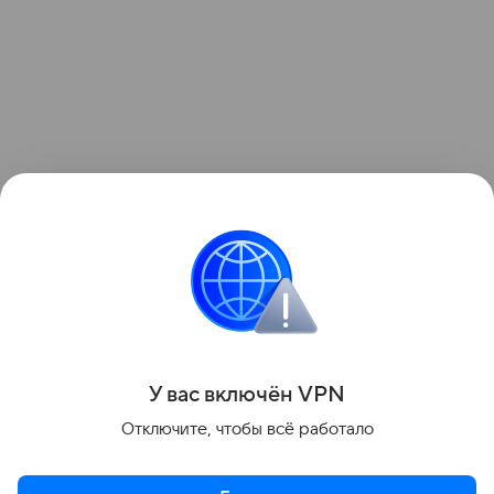
Напомним, ограничение вводится «в целях
сохранности дорожного покрытия».
Поделиться
У вас включ
ён
V
P
N
Отключите, чтобы всё работало