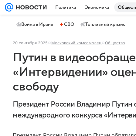
Политика
Экономика
Общест
Война в Иране
СВО
Топливный кризис
20 сентября 2025
Московский комсомолец
Общество
Путин в видеообраще
«Интервидении» оце
свободу
Президент России Владимир Путин о
международного конкурса «Интерви
Президент России Владимир Путин обратил