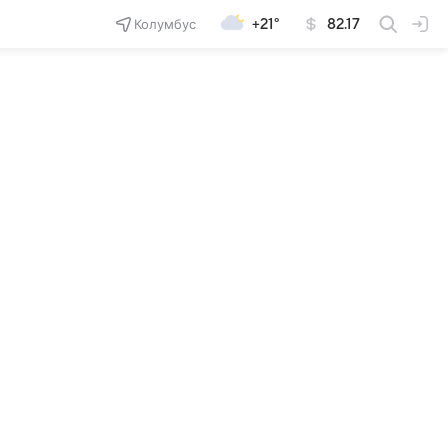
Колумбус
+21°
82.17