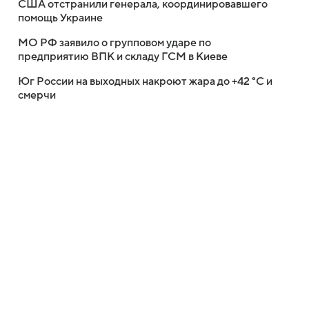
США отстранили генерала, координировавшего
помощь Украине
МО РФ заявило о групповом ударе по
предприятию ВПК и складу ГСМ в Киеве
Юг России на выходных накроют жара до +42 °C и
смерчи