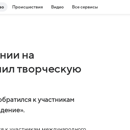
во
Происшествия
Видео
Все сервисы
нии на
нил творческую
братился к участникам
дение».
ся к участникам международного