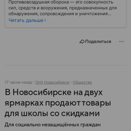
Противовоздушная оборона — это совокупность
сил, средств и вооружения, предназначенных для
обнаружения, сопровождения и уничтожения
средств воздушного нападения. Современные
Читать дальше
системы ПВО считаются одним из ключевых
элементов обеспечения национальной
безопасности любого государства: собрали о них
Поделиться
главное.
17 часов назад
Om1 Новосибирск
Общество
В Новосибирске на двух
ярмарках продают товары
для школы со скидками
Для социально незащищённых граждан