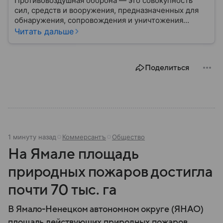
Противовоздушная оборона — это совокупность
сил, средств и вооружения, предназначенных для
обнаружения, сопровождения и уничтожения
средств воздушного нападения. Современные
Читать дальше
системы ПВО считаются одним из ключевых
элементов обеспечения национальной
безопасности любого государства: собрали о них
Поделиться
главное.
1 минуту назад
Коммерсантъ
Общество
На Ямале площадь
природных пожаров достигла
почти 70 тыс. га
В Ямало-Ненецком автономном округе (ЯНАО)
площадь действующих природных пожаров