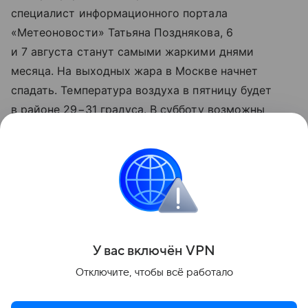
специалист информационного портала
«Метеоновости» Татьяна Позднякова, 6
и 7 августа станут самыми жаркими днями
месяца. На выходных жара в Москве начнет
спадать. Температура воздуха в пятницу будет
в районе 29−31 градуса. В субботу возможны
дожди, температура — 25−26 градусов.
В воскресенье осадков не ожидается,
температура снизится до 24 градусов.
Оставайтесь на связи с РБК в «Максе».
Поделиться
У вас включ
ён
V
P
N
Отключите, чтобы всё работало