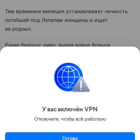
Тем временем милиция устанавливает личность
погибшей под Лепелем женщины и ищет
ее родных.
Ранее белорус умер, выпив вдвое больше
смертельной дозы алкоголя.
Кроме того, в Быхове тела трех человек нашли
в частном доме: «Тревогу забили соседи,
обратившие внимание на специфический запах».
Поделиться
У вас включ
ён
V
P
N
Отключите, чтобы всё работало
Готово