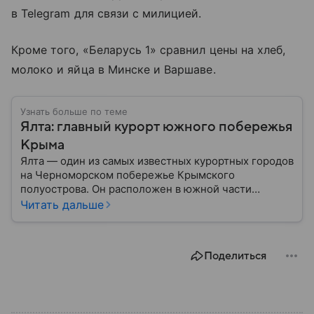
в Telegram для связи с милицией.
Кроме того, «Беларусь 1» сравнил цены на хлеб,
молоко и яйца в Минске и Варшаве.
Узнать больше по теме
Ялта: главный курорт южного побережья
Крыма
Ялта — один из самых известных курортных городов
на Черноморском побережье Крымского
полуострова. Он расположен в южной части
региона и считается одним из ключевых центров
Читать дальше
туризма и отдыха. Город активно развивается как
туристическая территория: собрали главное о нем.
Поделиться