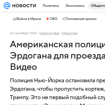
Политика
Экономика
Общест
Война в Иране
СВО
Топливный кризис
24 сентября 2025
Новости Mail
Общество
Американская полици
Эрдогана для проезда
Видео
Полиция Нью-Йорка остановила пре
Эрдогана, чтобы пропустить корте
Трампу. Это не первый подобный слу