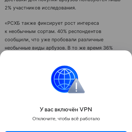
2% участников исследования.
«РСХБ также фиксирует рост интереса
к необычным сортам. 40% респондентов
сообщили, что уже пробовали различные
необычные виды арбузов. В то же время 36%
признались, что предпочитают исключительно
классические сорта. Желтые арбузы пробовали
16% участников исследования, ягоды
без семечек — 5%, а мини-арбузы — 3%», —
добавили аналитики.
Поделиться
У вас включ
ён
V
P
N
Отключите, чтобы всё работало