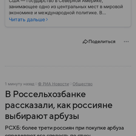
США — государство в Северной Америке,
занимающее одно из центральных мест в мировой
экономике и международной политике. В
материале — основные сведения об этой стране.
Читать дальше
Поделиться
1 минуту назад
© РИА Новости
Общество
В Россельхозбанке
рассказали, как россияне
выбирают арбузы
РСХБ: более трети россиян при покупке арбуза
определяют его спелость по стуку.