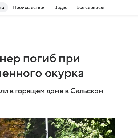
во
Происшествия
Видео
Все сервисы
нер погиб при
шенного окурка
ли в горящем доме в Сальском