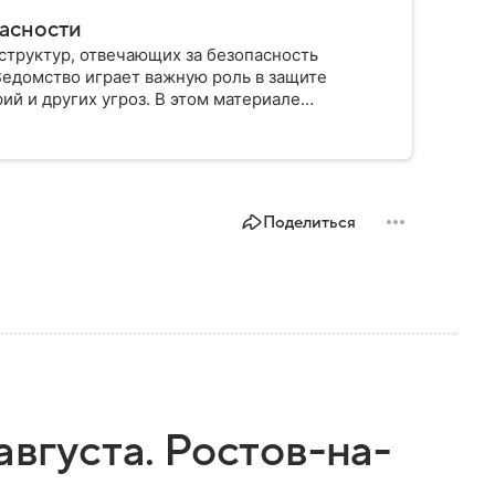
пасности
структур, отвечающих за безопасность
Ведомство играет важную роль в защите
ий и других угроз. В этом материале
строено, какие задачи выполняет и какую роль
Поделиться
августа. Ростов-на-