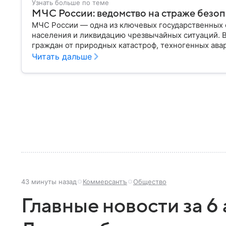
Узнать больше по теме
МЧС России: ведомство на страже безо
МЧС России — одна из ключевых государственных 
населения и ликвидацию чрезвычайных ситуаций. 
граждан от природных катастроф, техногенных авар
разбираем, что представляет собой МЧС, как оно у
Читать дальше
играет в современной России.
43 минуты назад
Коммерсантъ
Общество
Главные новости за 6 