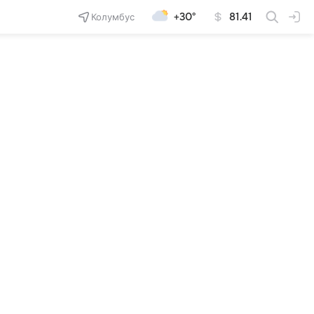
Колумбус
+30°
81.41