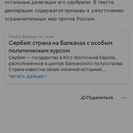
остальные делегации его одобрили. В тексте
декларации содержатся призывы к ужесточению
ограничительных мер против России.
Узнать больше по теме
Сербия: страна на Балканах с особым
политическим курсом
Сербия — государство в Юго-Восточной Европе,
расположенное в центре Балканского полуострова.
Страна известна своей сложной историей,
культурным наследием и особым
Читать дальше
внешнеполитическим курсом. В этом материале
разберем, где находится Сербия, чем она известна,
как устроена ее экономика и какую роль это
Поделиться
государство играет сегодня.