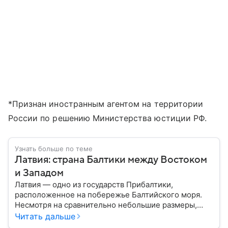
*Признан иностранным агентом на территории
России по решению Министерства юстиции РФ.
Узнать больше по теме
Латвия: страна Балтики между Востоком
и Западом
Латвия — одно из государств Прибалтики,
расположенное на побережье Балтийского моря.
Несмотря на сравнительно небольшие размеры,
сегодня страна играет весьма заметную роль в
Читать дальше
европейской политике и экономике. В этом