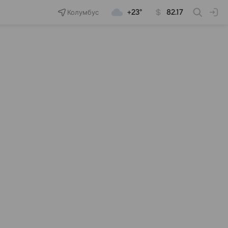
Колумбус
+23°
82.17