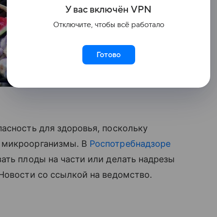
У вас включ
ён
V
P
N
Отключите, чтобы всё работало
Готово
асность для здоровья, поскольку
 микроорганизмы. В
Роспотребнадзоре
ать плоды на части или делать надрезы
Новости со ссылкой на ведомство.