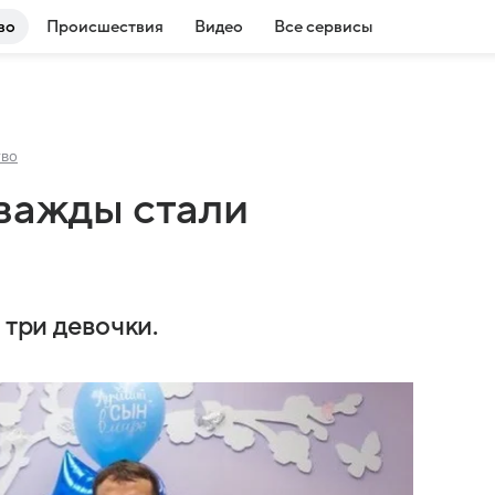
во
Происшествия
Видео
Все сервисы
во
дважды стали
 три девочки.