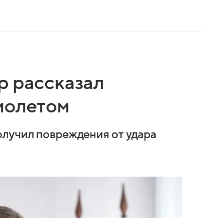
р рассказал
молетом
олучил повреждения от удара