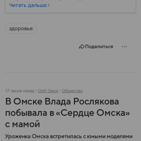
благополучие населения и контроль соблюдения
Читать дальше
санитарных норм. В материале рассказываем, как
появилось ведомство, чем оно занимается и кто
руководит им сегодня.
здоровье
Поделиться
17 часов назад
Om1 Омск
Общество
В Омске Влада Рослякова
побывала в «Сердце Омска»
с мамой
Уроженка Омска встретилась с юными моделями