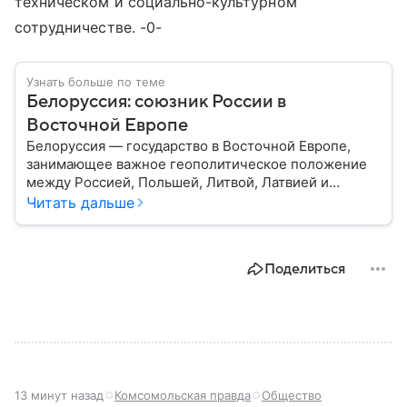
техническом и социально-культурном
сотрудничестве. -0-
Узнать больше по теме
Белоруссия: союзник России в
Восточной Европе
Белоруссия — государство в Восточной Европе,
занимающее важное геополитическое положение
между Россией, Польшей, Литвой, Латвией и
Украиной. Несмотря на свою небольшую
Читать дальше
территорию, страна играет значительную роль в
международной политике и экономике региона. В
этом материале разбираем главное о союзной РФ
Поделиться
республике.
13 минут назад
Комсомольская правда
Общество