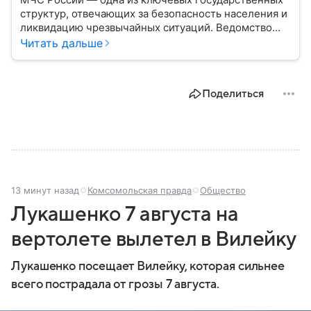
структур, отвечающих за безопасность населения и
ликвидацию чрезвычайных ситуаций. Ведомство
играет важную роль в защите граждан от
Читать дальше
природных катастроф, техногенных аварий и других
угроз. В этом материале разбираем, что
представляет собой МЧС, как оно устроено, какие
Поделиться
задачи выполняет и какую роль играет в
современной России.
13 минут назад
Комсомольская правда
Общество
Лукашенко 7 августа на
вертолете вылетел в Вилейку
Лукашенко посещает Вилейку, которая сильнее
всего пострадала от грозы 7 августа.