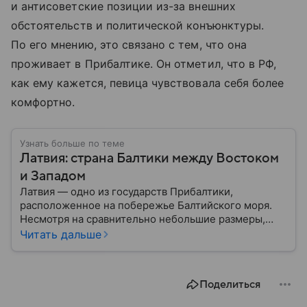
и антисоветские позиции из-за внешних
обстоятельств и политической конъюнктуры.
По его мнению, это связано с тем, что она
проживает в Прибалтике. Он отметил, что в РФ,
как ему кажется, певица чувствовала себя более
комфортно.
Узнать больше по теме
Латвия: страна Балтики между Востоком
и Западом
Латвия — одно из государств Прибалтики,
расположенное на побережье Балтийского моря.
Несмотря на сравнительно небольшие размеры,
сегодня страна играет весьма заметную роль в
Читать дальше
европейской политике и экономике. В этом
материале разбираем, где находится Латвия, как
складывалась ее история, какое значение страна
Поделиться
имеет сегодня.