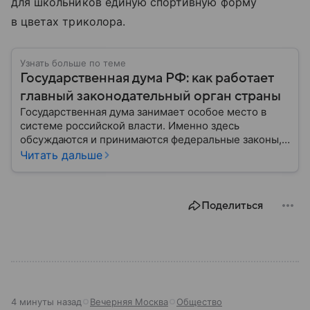
для школьников единую спортивную форму
в цветах триколора.
Узнать больше по теме
Государственная дума РФ: как работает
главный законодательный орган страны
Государственная дума занимает особое место в
системе российской власти. Именно здесь
обсуждаются и принимаются федеральные законы,
определяющие развитие государства, экономики и
Читать дальше
социальной сферы. Через нижнюю палату
парламента проходят важнейшие решения,
затрагивающие жизнь миллионов граждан.
Поделиться
Разбираемся, как устроена Госдума, какие
полномочия она имеет и как формируется ее
состав.
4 минуты назад
Вечерняя Москва
Общество