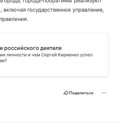
вгорода, города-побратимы реализуют
, включая государственное управление,
правления.
ре российского деятеля
нии личности и чем Сергей Кириенко успел
ам?
Поделиться