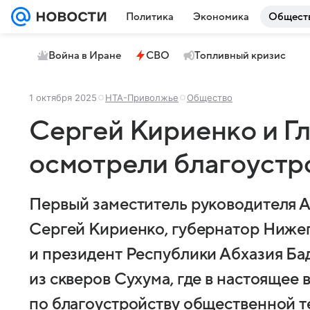
Политика
Экономика
Общест
Война в Иране
СВО
Топливный кризис
1 октября 2025
НТА-Приволжье
Общество
Сергей Кириенко и Г
осмотрели благоустр
Первый заместитель руководителя 
Сергей Кириенко, губернатор Ниже
и президент Республики Абхазия Ба
из скверов Сухума, где в настоящее 
по благоустройству общественной т