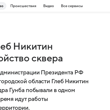
во
Происшествия
Видео
Все сервисы
леб Никитин
ойство сквера
Администрации Президента РФ
городской области Глеб Никитин
дра Гунба побывали в одном
время идут работы
ерритории.