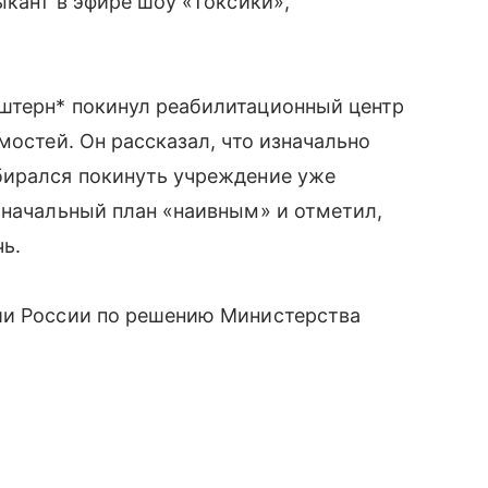
ыкант в эфире шоу «Токсики»,
штерн* покинул реабилитационный центр
мостей. Он рассказал, что изначально
бирался покинуть учреждение уже
оначальный план «наивным» и отметил,
чь.
ии России по решению Министерства