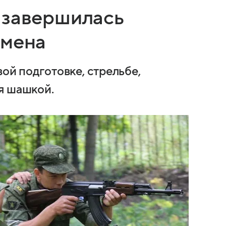
 завершилась
смена
вой подготовке, стрельбе,
я шашкой.