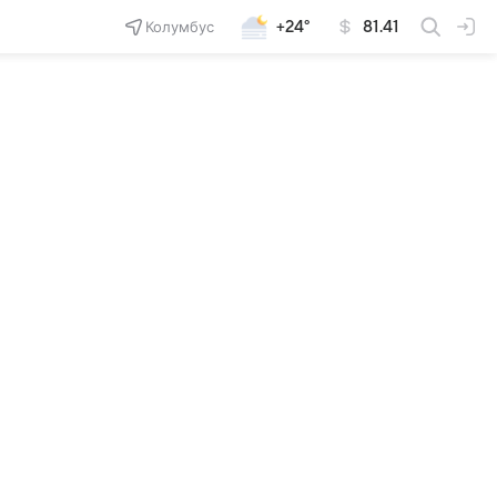
Колумбус
+24°
81.41