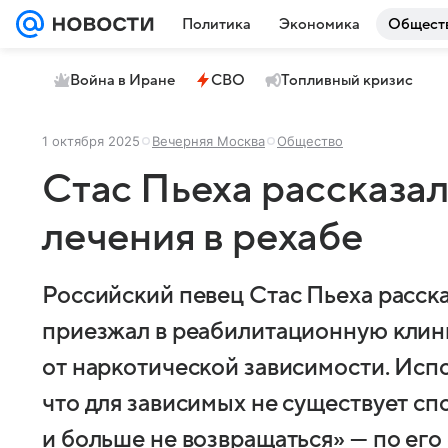
Политика
Экономика
Общест
Война в Иране
СВО
Топливный кризис
1 октября 2025
Вечерняя Москва
Общество
Стас Пьеха рассказал
лечения в рехабе
Российский певец Стас Пьеха расска
приезжал в реабилитационную клини
от наркотической зависимости. Исп
что для зависимых не существует сп
и больше не возвращаться» — по его