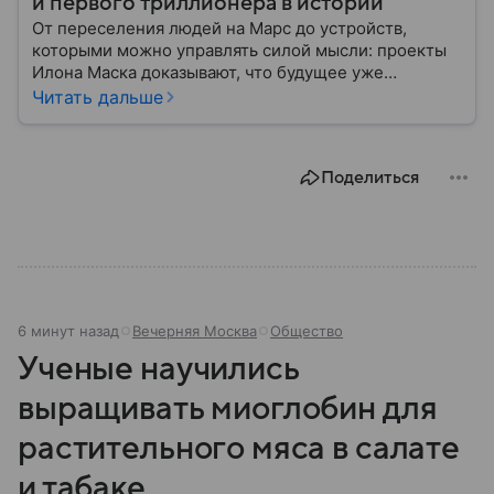
и первого триллионера в истории
От переселения людей на Марс до устройств,
которыми можно управлять силой мысли: проекты
Илона Маска доказывают, что будущее уже
наступило. Собрали главное из биографии
Читать дальше
известного изобретателя и одного из богатейших
людей мира.
Поделиться
6 минут назад
Вечерняя Москва
Общество
Ученые научились
выращивать миоглобин для
растительного мяса в салате
и табаке