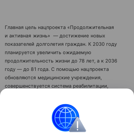
Главная цель нацпроекта «Продолжительная
и активная жизнь» — достижение новых
показателей долголетия граждан. К 2030 году
планируется увеличить ожидаемую
продолжительность жизни до 78 лет, а к 2036
году — до 81 года. С помощью нацпроекта
обновляются медицинские учреждения,
совершенствуется система реабилитации,
развивается сеть национальных
исследовательских центров, идет работа
по цифровизации здравоохранения. Обновленные
нацпроекты реализуются по решению
Президента РФ Владимира Путина с 2025 года.