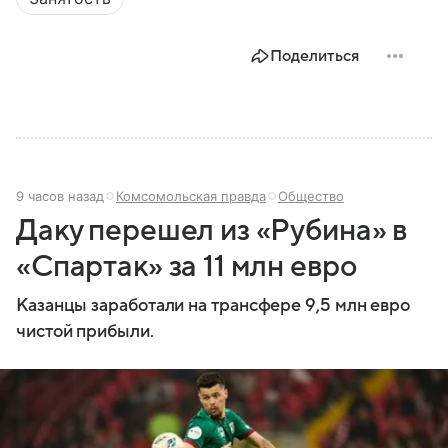
наследием, многонациональным населением и
столицей — Казанью. Собрали все самое главное.
Поделиться
9 часов назад
Комсомольская правда
Общество
Даку перешел из «Рубина» в
«Спартак» за 11 млн евро
Казанцы заработали на трансфере 9,5 млн евро
чистой прибыли.