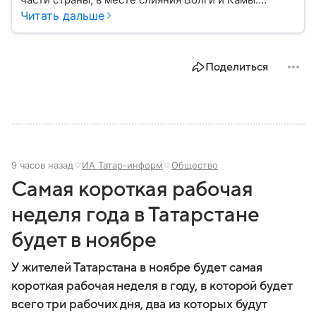
Регион считается одним из ведущих
Читать дальше
экономических, научных и культурных центров
России; также он известен развитой
промышленностью, богатым историческим
Поделиться
наследием, многонациональным населением и
столицей — Казанью. Собрали все самое главное.
9 часов назад
ИА Татар-информ
Общество
Самая короткая рабочая
неделя года в Татарстане
будет в ноябре
У жителей Татарстана в ноябре будет самая
короткая рабочая неделя в году, в которой будет
всего три рабочих дня, два из которых будут