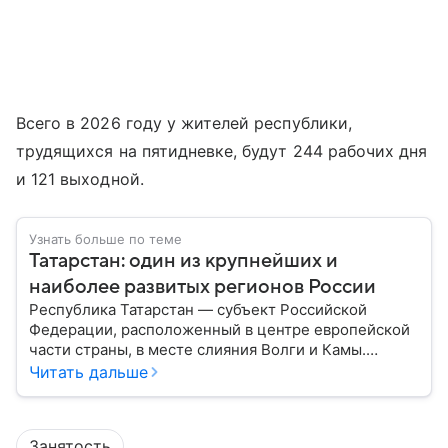
Всего в 2026 году у жителей республики,
трудящихся на пятидневке, будут 244 рабочих дня
и 121 выходной.
Узнать больше по теме
Татарстан: один из крупнейших и
наиболее развитых регионов России
Республика Татарстан — субъект Российской
Федерации, расположенный в центре европейской
части страны, в месте слияния Волги и Камы.
Регион считается одним из ведущих
Читать дальше
экономических, научных и культурных центров
России; также он известен развитой
промышленностью, богатым историческим
Занятость