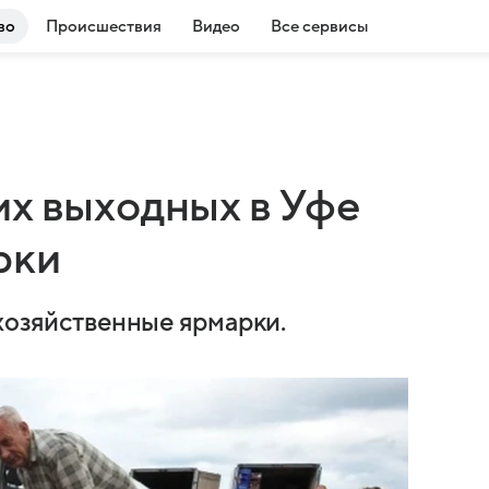
во
Происшествия
Видео
Все сервисы
их выходных в Уфе
рки
охозяйственные ярмарки.