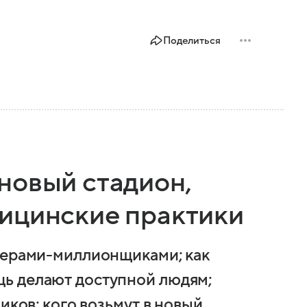
Поделиться
новый стадион,
ицинские практики
герами-миллионщиками; как
ь делают доступной людям;
иков; кого возьмут в новый