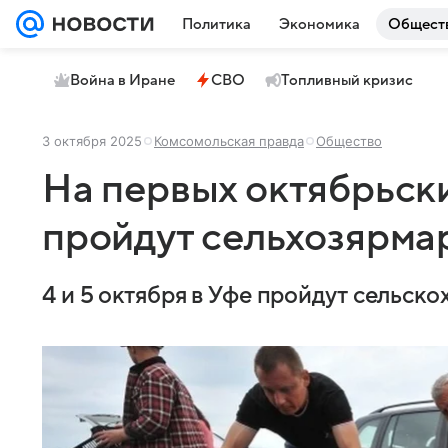
Политика
Экономика
Общест
Война в Иране
СВО
Топливный кризис
3 октября 2025
Комсомольская правда
Общество
На первых октябрьск
пройдут сельхозярма
4 и 5 октября в Уфе пройдут сельск