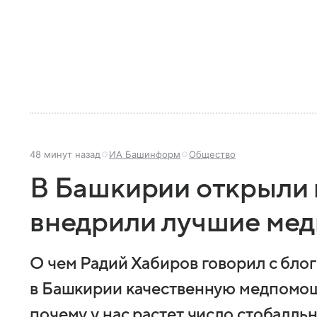
48 минут назад
ИА Башинформ
Общество
В Башкирии открыли 
внедрили лучшие мед
О чем Радий Хабиров говорил с бло
в Башкирии качественную медпомощ
почему у нас растет число стобалльн