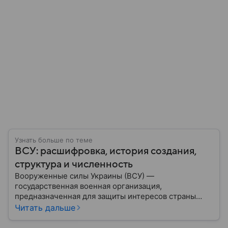
Узнать больше по теме
ВСУ: расшифровка, история создания,
структура и численность
Вооруженные силы Украины (ВСУ) —
государственная военная организация,
предназначенная для защиты интересов страны
военным путем. Была создана после
Читать дальше
провозглашения независимости Украины в 1991
году. В материале — главное по теме.