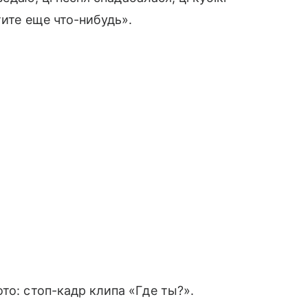
тите еще что-нибудь».
то: стоп-кадр клипа «Где ты?».