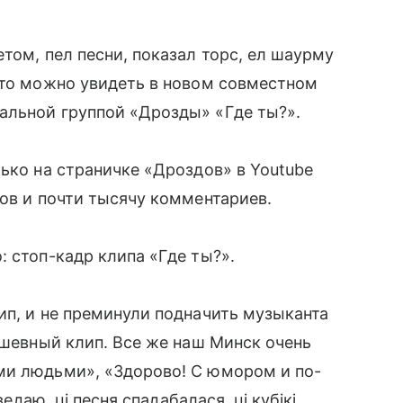
том, пел песни, показал торс, ел шаурму
это можно увидеть в новом совместном
альной группой «Дрозды» «Где ты?».
лько на страничке «Дроздов» в Youtube
ров и почти тысячу комментариев.
 стоп-кадр клипа «Где ты?».
ип, и не преминули подначить музыканта
ушевный клип. Все же наш Минск очень
ми людьми», «Здорово! С юмором и по-
ведаю, цi песня спадабалася, цi кубiкi