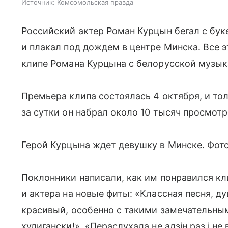
Источник:
Комсомольская правда
Российский актер Роман Курцын бегал с буке
и плакал под дождем в центре Минска. Все 
клипе Романа Курцына с белорусской музык
Премьера клипа состоялась 4 октября, и то
за сутки он набрал около 10 тысяч просмот
Герой Курцына ждет девушку в Минске. Фото:
Поклонники написали, как им понравился кл
и актера на новые фиты: «Классная песня, д
красивый, особенно с такими замечательны
хулигански!», «Пераслухала не адзiн раз i не 