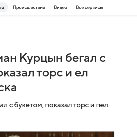
во
Происшествия
Видео
Все сервисы
ман Курцын бегал с
оказал торс и ел
ска
л с букетом, показал торс и пел