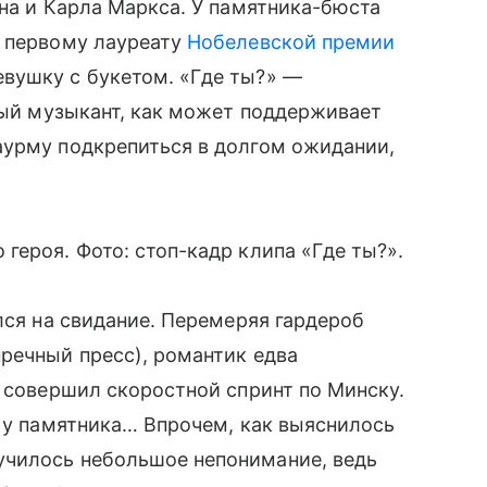
ина и Карла Маркса. У памятника-бюста
и первому лауреату
Нобелевской премии
вушку с букетом. «Где ты?» —
чный музыкант, как может поддерживает
аурму подкрепиться в долгом ожидании,
героя. Фото: стоп-кадр клипа «Где ты?».
лся на свидание. Перемеряя гардероб
речный пресс), романтик едва
м совершил скоростной спринт по Минску.
т у памятника… Впрочем, как выяснилось
училось небольшое непонимание, ведь