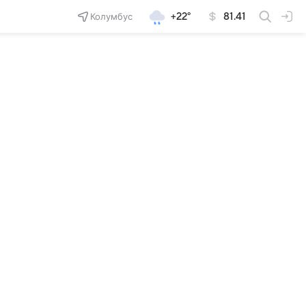
Колумбус
+22°
81.41