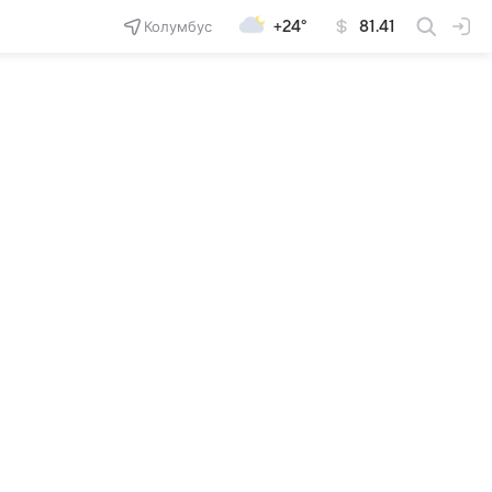
Колумбус
+24°
81.41