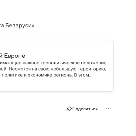
ка Беларуси».
й Европе
анимающее важное геополитическое положение
ной. Несмотря на свою небольшую территорию,
 политике и экономике региона. В этом
лике.
Поделиться