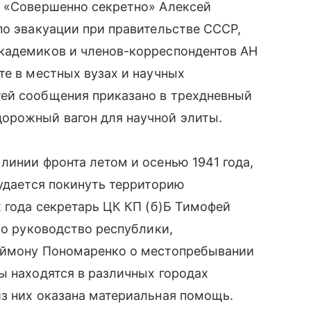
м «Совершенно секретно» Алексей
по эвакуации при правительстве СССР,
кадемиков и членов-корреспондентов АН
те в местных вузах и научных
ей сообщения приказано в трехдневный
орожный вагон для научной элиты.
линии фронта летом и осенью 1941 года,
 удается покинуть территорию
2 года секретарь ЦК КП (б)Б Тимофей
ло руководство республики,
леймону Пономаренко о местопребывании
ы находятся в различных городах
з них оказана материальная помощь.