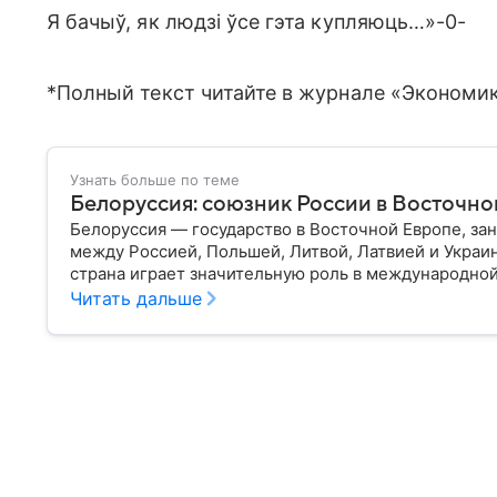
Я бачыў, як людзі ўсе гэта купляюць…»-0-
*Полный текст читайте в журнале «Экономи
Узнать больше по теме
Белоруссия: союзник России в Восточно
Белоруссия — государство в Восточной Европе, з
между Россией, Польшей, Литвой, Латвией и Украи
страна играет значительную роль в международной
материале разбираем главное о союзной РФ респуб
Читать дальше