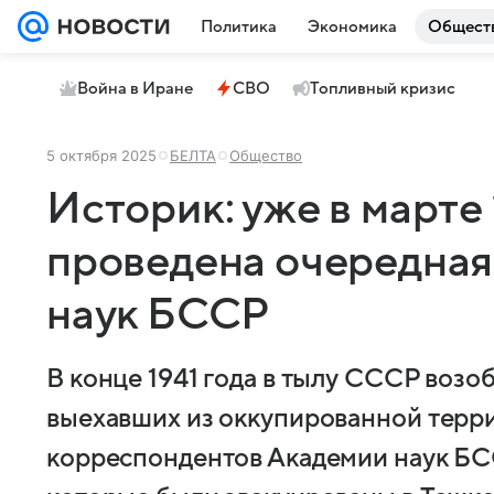
Политика
Экономика
Общест
Война в Иране
СВО
Топливный кризис
5 октября 2025
БЕЛТА
Общество
Историк: уже в марте 
проведена очередная
наук БССР
В конце 1941 года в тылу СССР возо
выехавших из оккупированной терри
корреспондентов Академии наук БСС