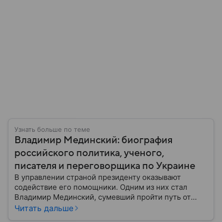
Узнать больше по теме
Владимир Мединский: биография
российского политика, ученого,
писателя и переговорщика по Украине
В управлении страной президенту оказывают
содействие его помощники. Одним из них стал
Владимир Мединский, сумевший пройти путь от
советника по связям с общественностью до
Читать дальше
министра культуры РФ. Собрали главное из его