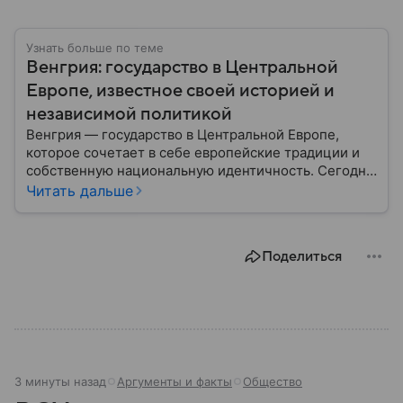
Узнать больше по теме
Венгрия: государство в Центральной
Европе, известное своей историей и
независимой политикой
Венгрия — государство в Центральной Европе,
которое сочетает в себе европейские традиции и
собственную национальную идентичность. Сегодня
страна играет заметную роль в политике ЕС, а ее
Читать дальше
премьер открыто поддерживает США и Дональда
Трампа. Собрали самое важное по теме.
Поделиться
3 минуты назад
Аргументы и факты
Общество