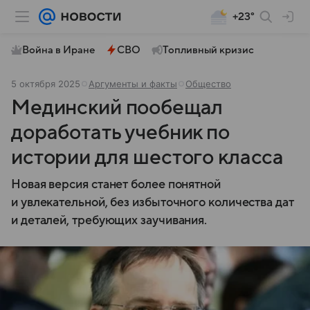
+23°
Война в Иране
СВО
Топливный кризис
5 октября 2025
Аргументы и факты
Общество
Мединский пообещал
доработать учебник по
истории для шестого класса
Новая версия станет более понятной
и увлекательной, без избыточного количества дат
и деталей, требующих заучивания.