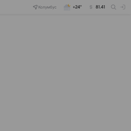
Колумбус
+24°
81.41