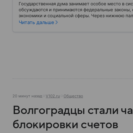
Государственная дума занимает особое место в си
обсуждаются и принимаются федеральные законы, 
экономики и социальной сферы. Через нижнюю пал
затрагивающие жизнь миллионов граждан. Разбирае
Читать дальше
она имеет и как формируется ее состав.
20 минут назад
V102.ru
Общество
Волгоградцы стали ч
блокировки счетов