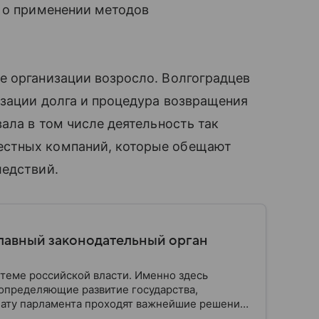
е о применении методов
е организации возросло. Волгоградцев
изации долга и процедура возвращения
ала в том числе деятельность так
естных компаний, которые обещают
ледствий.
главный законодательный орган
стеме российской власти. Именно здесь
определяющие развитие государства,
ату парламента проходят важнейшие решения,
мся, как устроена Госдума, какие полномочия