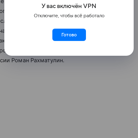
ые граждан могут находиться в базе
У вас включ
ён
V
P
N
попал туда впервые — сведения исключат
Отключите, чтобы всё работало
Если уголовное дело по факту
ат досрочно. При этом, как и прежде,
Готово
включение реквизитов в базу данных.
 прокомментировал управляющий
сии Роман Рахматулин.