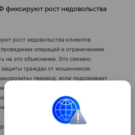
Ф фиксируют рост недовольства
руют рост недовольства клиентов
 проведении операций и ограничением
ь на это объяснение. Это связано
я защиты граждан от мошенников:
аморозить» перевод, если подозревает,
ристов. Также кредитная организация
нлайн-банкингу, если информация
ннических операций.
принят
Госдумой
летом этого года,