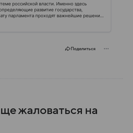
стеме российской власти. Именно здесь
определяющие развитие государства,
ату парламента проходят важнейшие решения,
мся, как устроена Госдума, какие полномочия
Поделиться
аще жаловаться на