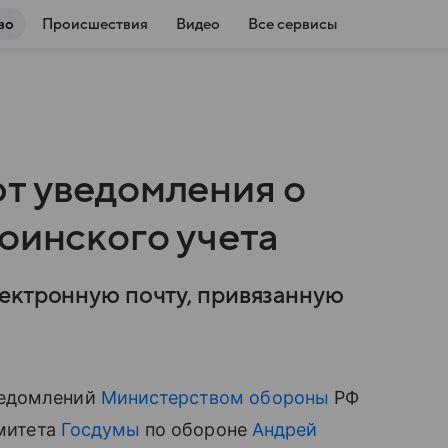
во
Происшествия
Видео
Все сервисы
т уведомления о
оинского учета
ектронную почту, привязанную
ведомлений
Министерством обороны
РФ
омитета
Госдумы
по обороне
Андрей