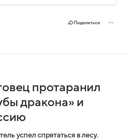
Поделиться
товец протаранил
убы дракона» и
оссию
ль успел спрятаться в лесу.