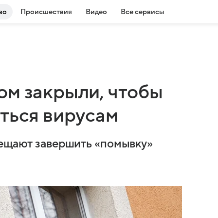
во
Происшествия
Видео
Все сервисы
ом закрыли, чтобы
ться вирусам
бещают завершить «помывку»