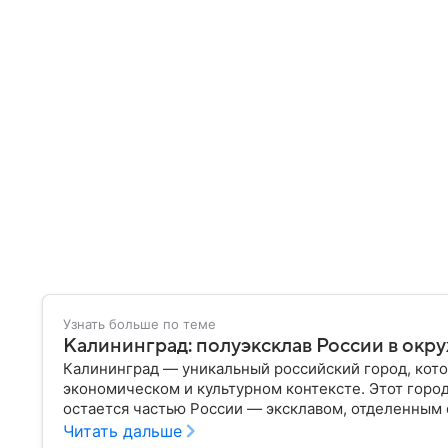
Узнать больше по теме
Калининград: полуэксклав России в окр
Калининград — уникальный российский город, кото
экономическом и культурном контексте. Этот горо
остается частью России — эксклавом, отделенным 
— главное об этом населенном пункте.
Читать дальше