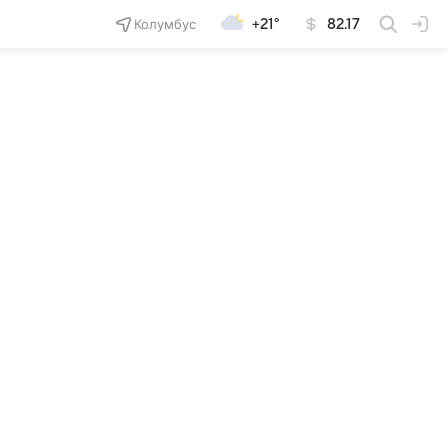
Колумбус
+21°
82.17