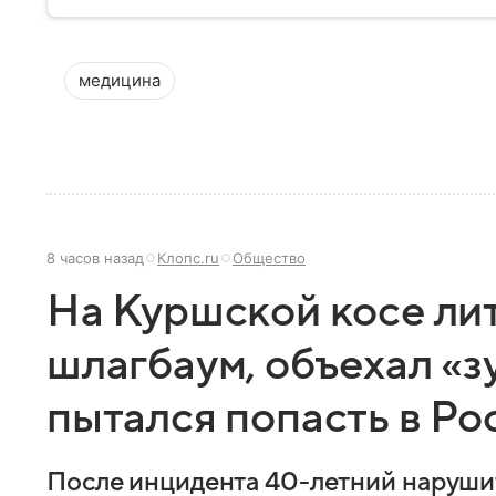
медицина
8 часов назад
Клопс.ru
Общество
На Куршской косе ли
шлагбаум, объехал «з
пытался попасть в Р
После инцидента 40-летний нарушите