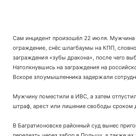
Сам инцидент произошёл 22 июля. Мужчина
ограждение, снёс шлагбаумы на КПП, словн
заграждения «зубы дракона», после чего вы
Натолкнувшись на заграждения на российско
Вскоре злоумышленника задержали сотрудн
Мужчину поместили в ИВС, а затем отпустил
штраф, арест или лишение свободы сроком д
В Багратионовске районный суд вынес приг
перелезть через забор в Польшу, а также и