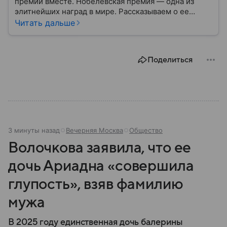
премии вместе. Нобелевская премия — одна из
элитнейших наград в мире. Рассказываем о ее
становлении, лауреатах-дебютантах и незаурядных
Читать дальше
фактах о ней. А еще о том, каков размер приза, где и
когда вручается.
Поделиться
3 минуты назад
Вечерняя Москва
Общество
Волочкова заявила, что ее
дочь Ариадна «совершила
глупость», взяв фамилию
мужа
В 2025 году единственная дочь балерины