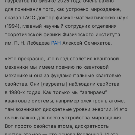
лауреатов по физике 2025 года очень важно
для понимания того, как устроено мироздание,
сказал ТАСС доктор физико-математических наук
(1994), главный научный сотрудник отделения
теоретической физики Физического института
им. П. Н. Лебедева
РАН
Алексей Семихатов.
«Это прекрасно, что в год столетия квантовой
механики мы имеем премию по квантовой
механике и она за фундаментальные квантовые
свойства. Они [лауреаты] наблюдали свойства
в 1980-х годах. Как только мы “запираем”
квантовые системы, например электрон в атоме,
там возникают дискретные уровни энергии. И это
очень важно для всего устройства мироздания.
Вот просто свойства атома, дискретность
внутри атомов — это основа Вселенной. И это