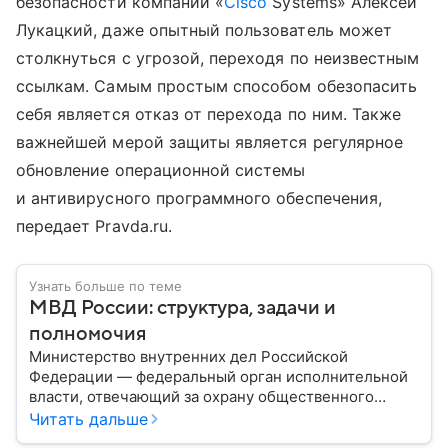
безопасности компании «
Cisco
Systems» Алексей
Лукацкий, даже опытный пользователь может
столкнуться с угрозой, переходя по неизвестным
ссылкам. Самым простым способом обезопасить
себя является отказ от перехода по ним. Также
важнейшей мерой защиты является регулярное
обновление операционной системы
и антивирусного программного обеспечения,
передает Pravda.ru.
Узнать больше по теме
МВД России: структура, задачи и
полномочия
Министерство внутренних дел Российской
Федерации — федеральный орган исполнительной
власти, отвечающий за охрану общественного
порядка, борьбу с преступностью, обеспечение
Читать дальше
безопасности граждан и реализацию