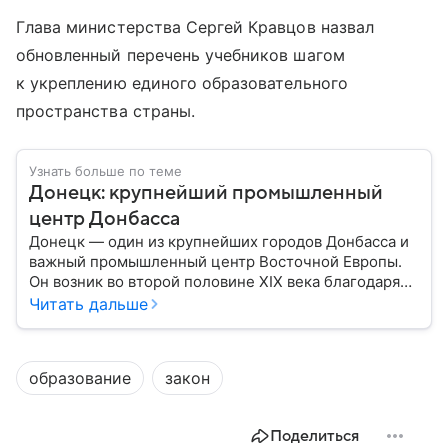
Глава министерства Сергей Кравцов назвал
обновленный перечень учебников шагом
к укреплению единого образовательного
пространства страны.
Узнать больше по теме
Донецк: крупнейший промышленный
центр Донбасса
Донецк — один из крупнейших городов Донбасса и
важный промышленный центр Восточной Европы.
Он возник во второй половине XIX века благодаря
развитию угледобычи и металлургии, а
Читать дальше
впоследствии стал одним из главных центров
тяжелой промышленности. Сегодня Донецк
остается одним из самых известных городов
образование
закон
региона: собрали о нем главное.
Поделиться