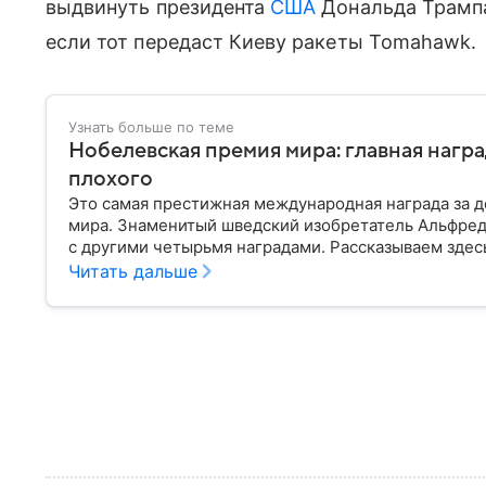
выдвинуть президента
США
Дональда Трампа
если тот передаст Киеву ракеты Tomahawk.
Узнать больше по теме
Нобелевская премия мира: главная награ
плохого
Это самая престижная международная награда за д
мира. Знаменитый шведский изобретатель Альфред
с другими четырьмя наградами. Рассказываем здес
обладателях Нобелевской премии мира.
Читать дальше