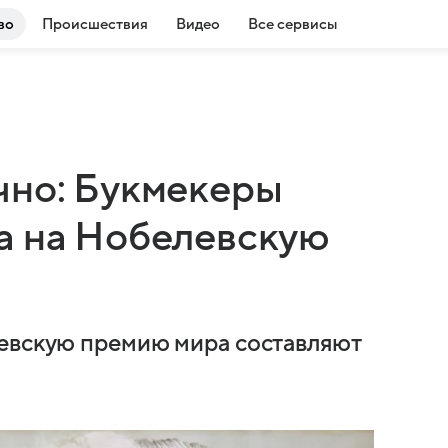
во
Происшествия
Видео
Все сервисы
чно: Букмекеры
а на Нобелевскую
левскую премию мира составляют