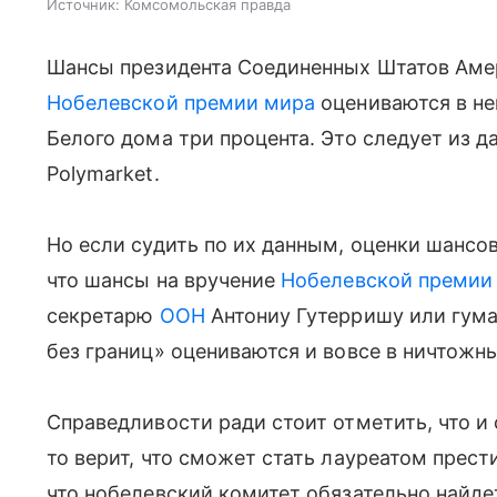
Источник:
Комсомольская правда
Шансы президента Соединенных Штатов Ам
Нобелевской премии мира
оцениваются в не
Белого дома три процента. Это следует из д
Polymarket.
Но если судить по их данным, оценки шансо
что шансы на вручение
Нобелевской премии
секретарю
ООН
Антониу Гутерришу или гума
без границ» оцениваются и вовсе в ничтожны
Справедливости ради стоит отметить, что и
то верит, что сможет стать лауреатом прес
что нобелевский комитет обязательно найде