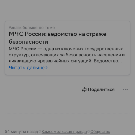
Узнать больше по теме
МЧС России: ведомство на страже
безопасности
МЧС России — одна из ключевых государственных
структур, отвечающих за безопасность населения и
ликвидацию чрезвычайных ситуаций. Ведомство
играет важную роль в защите граждан от
Читать дальше
природных катастроф, техногенных аварий и других
угроз. В этом материале разбираем, что
представляет собой МЧС, как оно устроено, какие
Поделиться
задачи выполняет и какую роль играет в
современной России.
54 минуты назад
Комсомольская правда
Общество