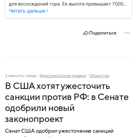
для восхождений гора. Ее высота превышает 7000
метров, а северное расположение на стыке двух
Читать дальше
климатических поясов делает пик абсолютно
непредсказуемым в плане погоды. Вот почему
название этой горы так часто связано трагическими
Поделиться
событиями.
3 минуты назад
Комсомольская правда
Общество
В США хотят ужесточить
санкции против РФ: в Сенате
одобрили новый
законопроект
Сенат США одобрил ужесточение санкций