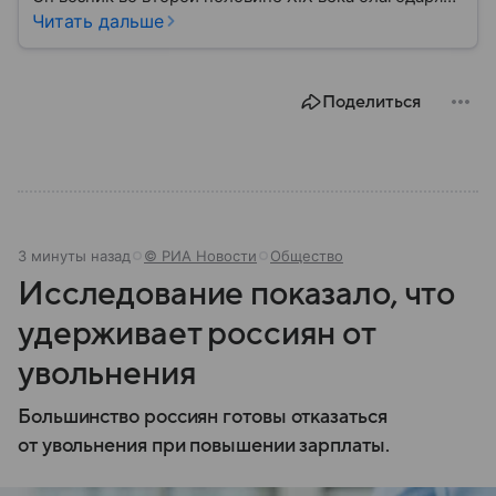
развитию угледобычи и металлургии, а
Читать дальше
впоследствии стал одним из главных центров
тяжелой промышленности. Сегодня Донецк
остается одним из самых известных городов
Поделиться
региона: собрали о нем главное.
3 минуты назад
© РИА Новости
Общество
Исследование показало, что
удерживает россиян от
увольнения
Большинство россиян готовы отказаться
от увольнения при повышении зарплаты.