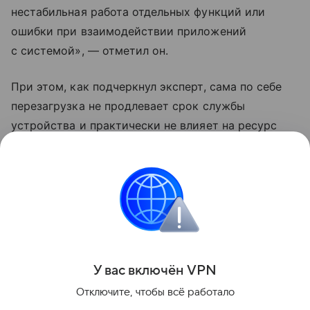
нестабильная работа отдельных функций или
ошибки при взаимодействии приложений
с системой», — отметил он.
При этом, как подчеркнул эксперт, сама по себе
перезагрузка не продлевает срок службы
устройства и практически не влияет на ресурс
батареи. Литий-ионные аккумуляторы
изнашиваются главным образом из-за циклов
зарядки, высокой температуры и естественного
старения, а не из-за длительности непрерывной
работы без выключения, заключил Рыбников.
Поделиться
У вас включ
ён
V
P
N
Отключите, чтобы всё работало