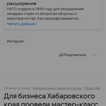
расширение
НАТО создали в 1949 году для объединения
западных стран по вопросам обороны и
миротворчества. Как расшифровывается
аббревиатура, для чего задумывали группировку и к
Читать дальше
каким последствиям привела деятельность альянса
— читайте в материале.
Интернет
Поделиться
24 минуты назад
Национальные проекты России
Общество
Для бизнеса Хабаровского
края провели мастер-класс