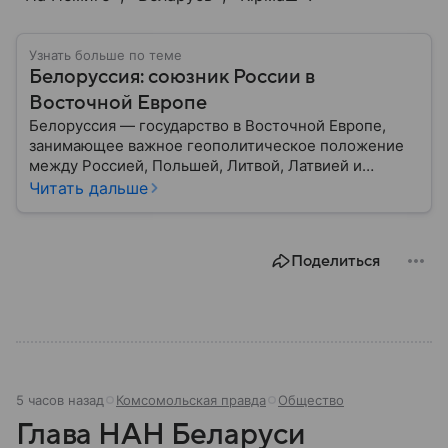
Узнать больше по теме
Белоруссия: союзник России в
Восточной Европе
Белоруссия — государство в Восточной Европе,
занимающее важное геополитическое положение
между Россией, Польшей, Литвой, Латвией и
Украиной. Несмотря на свою небольшую
Читать дальше
территорию, страна играет значительную роль в
международной политике и экономике региона. В
этом материале разбираем главное о союзной РФ
Поделиться
республике.
5 часов назад
Комсомольская правда
Общество
Глава НАН Беларуси