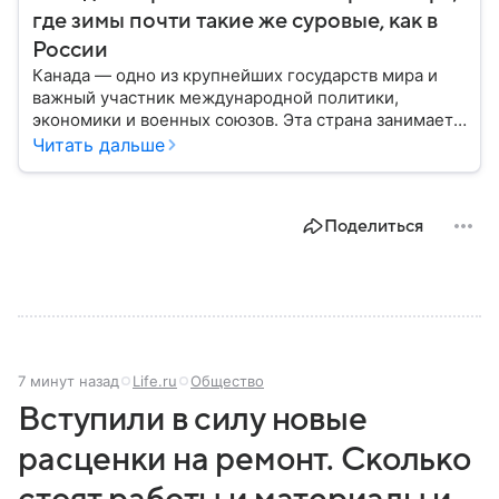
где зимы почти такие же суровые, как в
России
Канада — одно из крупнейших государств мира и
важный участник международной политики,
экономики и военных союзов. Эта страна занимает
огромную часть Северной Америки и обладает
Читать дальше
богатыми природными ресурсами, развитой
экономикой и устойчивой политической системой.
В этом материале рассказываем, где находится
Поделиться
Канада на карте мира, какое там политическое
устройство и какие у страны отношения с США.
7 минут назад
Life.ru
Общество
Вступили в силу новые
расценки на ремонт. Сколько