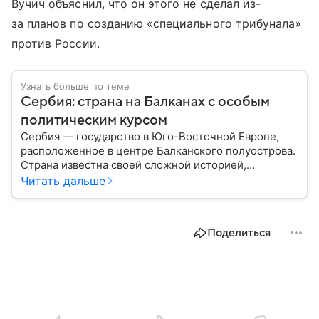
Вучич объяснил, что он этого не сделал из-
за планов по созданию «специального трибунала»
против России.
Узнать больше по теме
Сербия: страна на Балканах с особым
политическим курсом
Сербия — государство в Юго-Восточной Европе,
расположенное в центре Балканского полуострова.
Страна известна своей сложной историей,
культурным наследием и особым
Читать дальше
внешнеполитическим курсом. В этом материале
разберем, где находится Сербия, чем она известна,
как устроена ее экономика и какую роль это
Поделиться
государство играет сегодня.