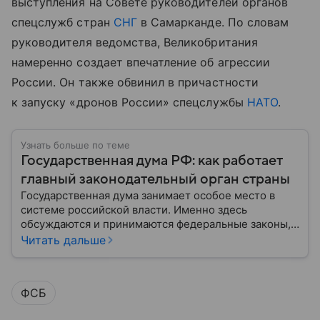
выступления на Совете руководителей органов
спецслужб стран
СНГ
в Самарканде. По словам
руководителя ведомства, Великобритания
намеренно создает впечатление об агрессии
России. Он также обвинил в причастности
к запуску «дронов России» спецслужбы
НАТО
.
Узнать больше по теме
Государственная дума РФ: как работает
главный законодательный орган страны
Государственная дума занимает особое место в
системе российской власти. Именно здесь
обсуждаются и принимаются федеральные законы,
определяющие развитие государства, экономики и
Читать дальше
социальной сферы. Через нижнюю палату
парламента проходят важнейшие решения,
затрагивающие жизнь миллионов граждан.
ФСБ
Разбираемся, как устроена Госдума, какие
полномочия она имеет и как формируется ее