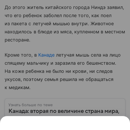
До этого житель китайского города Ниндэ заявил,
что его ребенок заболел после того, как поел
из пакета с летучей мышью внутри. Животное
находилось в блюде из мяса, купленном в местном
ресторане.
Кроме того, в
Канаде
летучая мышь села на лицо
спящему мальчику и заразила его бешенством.
На коже ребенка не было ни крови, ни следов
укусов, поэтому семья решила не обращаться
к медикам.
Узнать больше по теме
Канада: вторая по величине страна мира,
где зимы почти такие же суровые, как в
России