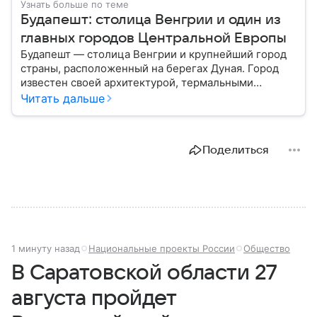
Узнать больше по теме
Будапешт: столица Венгрии и один из
главных городов Центральной Европы
Будапешт — столица Венгрии и крупнейший город
страны, расположенный на берегах Дуная. Город
известен своей архитектурой, термальными
источниками и политическим значением в регионе.
Читать дальше
Разбираем, где он находится, чем известен и какую
роль играет сегодня.
Поделиться
1 минуту назад
Национальные проекты России
Общество
В Саратовской области 27
августа пройдет