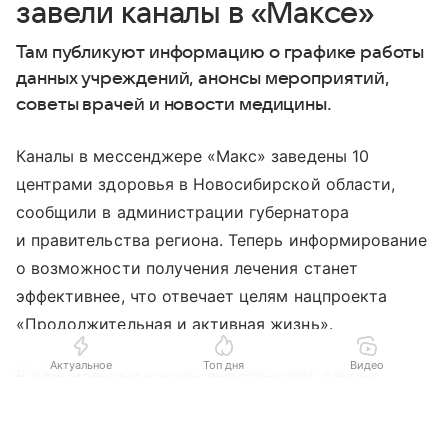
завели каналы в «Максе»
Там публикуют информацию о графике работы
данных учреждений, анонсы мероприятий,
советы врачей и новости медицины.
Каналы в мессенджере «Макс» заведены 10
центрами здоровья в Новосибирской области,
сообщили в администрации губернатора
и правительства региона. Теперь информирование
о возможности получения лечения станет
эффективнее, что отвечает целям нацпроекта
«Продолжительная и активная жизнь».
Актуальное
Топ дня
Видео
В официальные каналы выкладывают данные
о графике работы центров, а также анонсы
Выберите комментарий
Выберите комментарий
Выберите комментарий
выездных мероприятий, советы специалистов