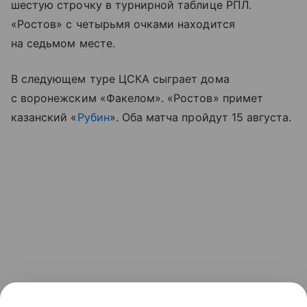
шестую строчку в турнирной таблице РПЛ.
«Ростов» с четырьмя очками находится
на седьмом месте.
В следующем туре ЦСКА сыграет дома
с воронежским «Факелом». «Ростов» примет
казанский «
Рубин
». Оба матча пройдут 15 августа.