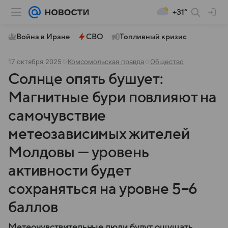
+31°
Война в Иране
СВО
Топливный кризис
17 октября 2025
Комсомольская правда
Общество
Солнце опять бушует:
Магнитные бури повлияют на
самочувствие
метеозависимых жителей
Молдовы — уровень
активности будет
сохраняться на уровне 5−6
баллов
Метеочувствительные люди будут ощущать