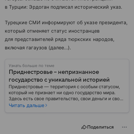
в Турции: Эрдоган подписал исторический указ.
Турецкие СМИ информируют об указе президента,
который отменяет статус иностранцев
для представителей ряда тюркских народов,
включая гагаузов (далее…).
Узнать больше по теме
Приднестровье – непризнанное
государство с уникальной историей
Приднестровье — территория с особым статусом,
который не признает ни одно государство мира.
Здесь есть свое правительство, свои деньги и свои
законы, но на международной карте такая страна
Читать дальше
отсутствует. Формально эти земли относятся к
Молдове, но уже более 30 лет здесь живут по
собственным правилам. Рассказываем, где
Поделиться
находится этот уникальный анклав, почему его