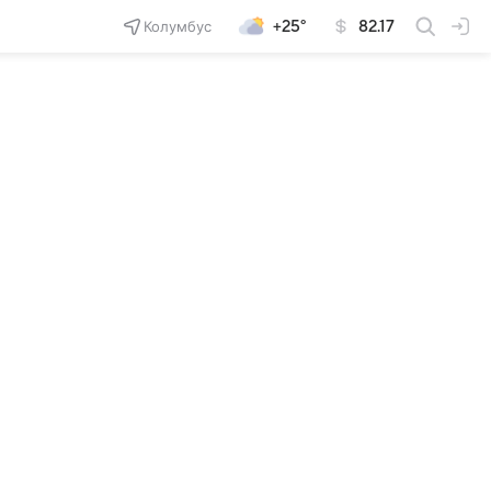
Колумбус
+25°
82.17