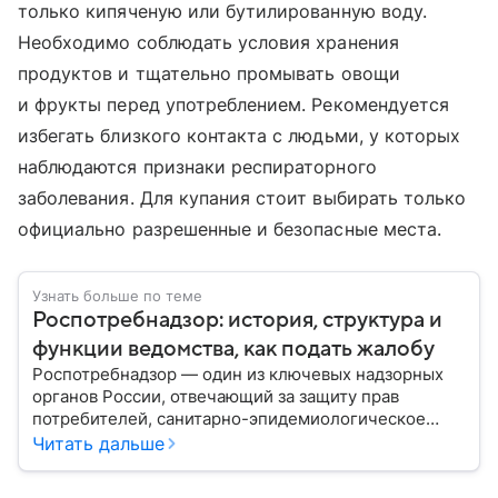
только кипяченую или бутилированную воду.
Необходимо соблюдать условия хранения
продуктов и тщательно промывать овощи
и фрукты перед употреблением. Рекомендуется
избегать близкого контакта с людьми, у которых
наблюдаются признаки респираторного
заболевания. Для купания стоит выбирать только
официально разрешенные и безопасные места.
Узнать больше по теме
Роспотребнадзор: история, структура и
функции ведомства, как подать жалобу
Роспотребнадзор — один из ключевых надзорных
органов России, отвечающий за защиту прав
потребителей, санитарно-эпидемиологическое
благополучие населения и контроль соблюдения
Читать дальше
санитарных норм. В материале рассказываем, как
появилось ведомство, чем оно занимается и кто