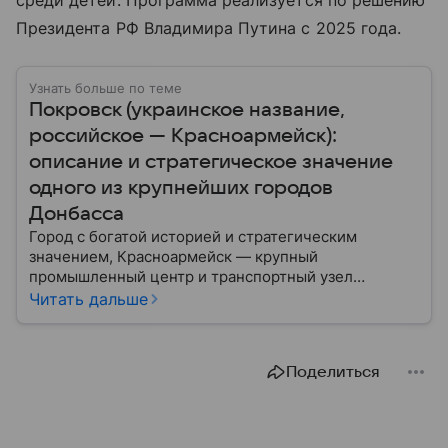
среди детей. Программа реализуется по решению
Президента РФ Владимира Путина с 2025 года.
Узнать больше по теме
Покровск (украинское название,
российское — Красноармейск):
описание и стратегическое значение
одного из крупнейших городов
Донбасса
Город с богатой историей и стратегическим
значением, Красноармейск — крупный
промышленный центр и транспортный узел
Донбасса. В материале рассказываем главное об
Читать дальше
этом населенном пункте в контексте СВО и
событий 2025 года.
Поделиться