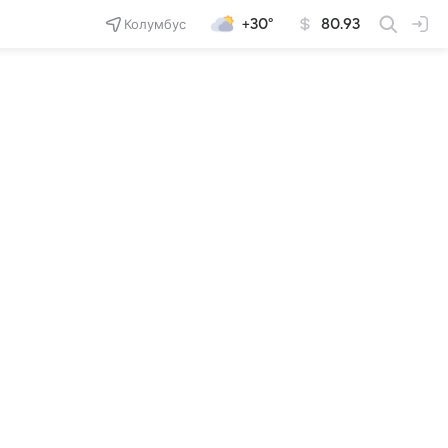
Колумбус
+30°
80.93