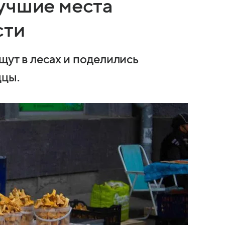
учшие места
сти
щут в лесах и поделились
ццы.