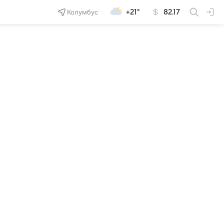
Колумбус
+21°
82.17