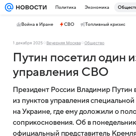
Политика
Экономика
Общест
Война в Иране
СВО
Топливный кризис
1 декабря 2025
Вечерняя Москва
Общество
Путин посетил один и
управления СВО
Президент России Владимир Путин 
из пунктов управления специальной
на Украине, где ему доложили о пол
соприкосновения. Об в понедельник,
официальный представитель Кремля