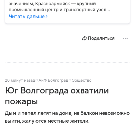
значением, Красноармейск — крупный
промышленный центр и транспортный узел
Донбасса. В материале рассказываем главное об
Читать дальше
этом населенном пункте в контексте СВО и
событий 2025 года.
Поделиться
20 минут назад
АиФ Волгоград
Общество
Юг Волгограда охватили
пожары
Дым и пепел летят на дома, на балкон невозможно
выйти, жалуются местные жители.