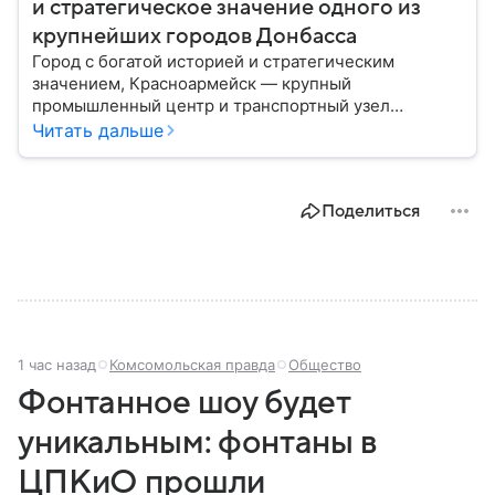
и стратегическое значение одного из
крупнейших городов Донбасса
Город с богатой историей и стратегическим
значением, Красноармейск — крупный
промышленный центр и транспортный узел
Донбасса. В материале рассказываем главное об
Читать дальше
этом населенном пункте в контексте СВО и
событий 2025 года.
Поделиться
1 час назад
Комсомольская правда
Общество
Фонтанное шоу будет
уникальным: фонтаны в
ЦПКиО прошли