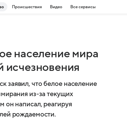
во
Происшествия
Видео
Все сервисы
лое население мира
й исчезновения
 заявил, что белое население
ымирания из-за текущих
м он написал, реагируя
елей рождаемости.