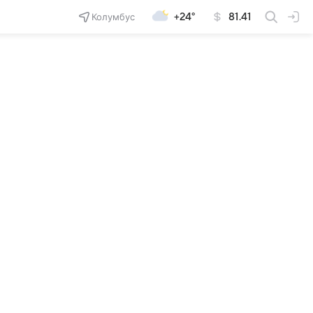
Колумбус
+24°
81.41