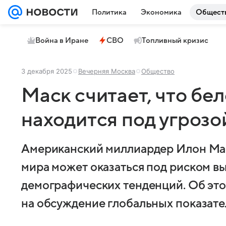
Политика
Экономика
Общест
Война в Иране
СВО
Топливный кризис
3 декабря 2025
Вечерняя Москва
Общество
Маск считает, что бе
находится под угрозо
Американский миллиардер Илон Маск
мира может оказаться под риском в
демографических тенденций. Об это
на обсуждение глобальных показат