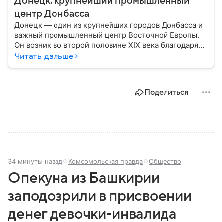
Донецк: крупнейший промышленный
центр Донбасса
Донецк — один из крупнейших городов Донбасса и
важный промышленный центр Восточной Европы.
Он возник во второй половине XIX века благодаря
развитию угледобычи и металлургии, а
Читать дальше
впоследствии стал одним из главных центров
тяжелой промышленности. Сегодня Донецк
остается одним из самых известных городов
Поделиться
региона: собрали о нем главное.
34 минуты назад
Комсомольская правда
Общество
Опекуна из Башкирии
заподозрили в присвоении
денег девочки-инвалида