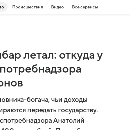
во
Происшествия
Видео
Все сервисы
бар летал: откуда у
спотребнадзора
онов
овника-богача, чьи доходы
ираются передать государству.
оспотребнадзора Анатолий