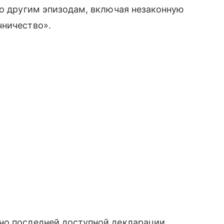
по другим эпизодам, включая незаконную
чничество».
но последней доступной декларации