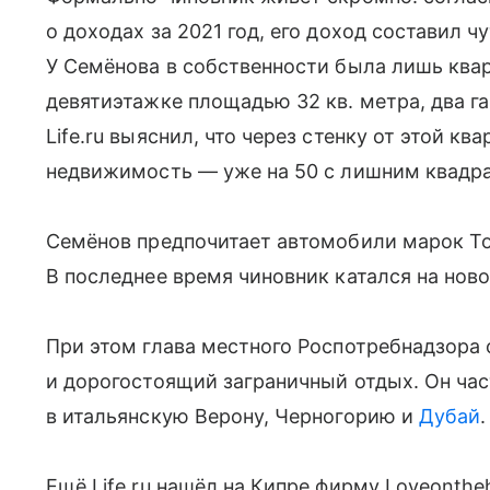
о доходах за 2021 год, его доход составил 
У Семёнова в собственности была лишь квар
девятиэтажке площадью 32 кв. метра, два г
Life.ru выяснил, что через стенку от этой к
недвижимость — уже на 50 с лишним квадра
Семёнов предпочитает автомобили марок Toy
В последнее время чиновник катался на ново
При этом глава местного Роспотребнадзора
и дорогостоящий заграничный отдых. Он част
в итальянскую Верону, Черногорию и
Дубай
.
Ещё Life.ru нашёл на Кипре фирму Loveonthe