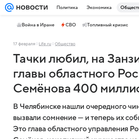
Политика
Экономика
Общест
Война в Иране
СВО
Топливный кризис
17 февраля
Life.ru
Общество
Тачки любил, на Занзи
главы областного Ро
Семёнова 400 милли
В Челябинске нашли очередного чин
вызвали сомнение — и теперь их соб
Это глава областного управления Р