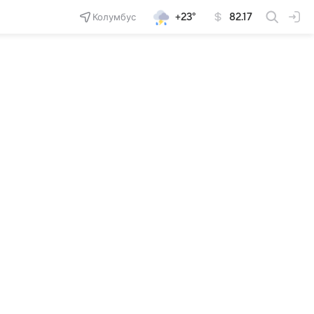
Колумбус
+23°
82.17