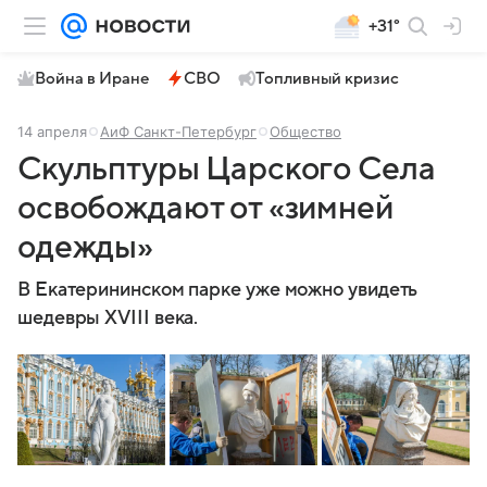
+31°
Война в Иране
СВО
Топливный кризис
14 апреля
АиФ Санкт-Петербург
Общество
Скульптуры Царского Села
освобождают от «зимней
одежды»
В Екатерининском парке уже можно увидеть
шедевры XVIII века.