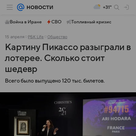
+31°
Война в Иране
СВО
Топливный кризис
15 апреля
РБК Life
Общество
Картину Пикассо разыграли в
лотерее. Сколько стоит
шедевр
Всего было выпущено 120 тыс. билетов.