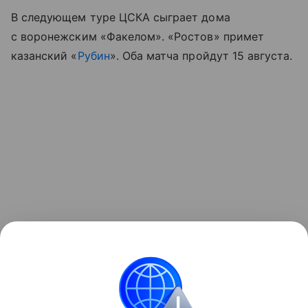
В следующем туре ЦСКА сыграет дома
с воронежским «Факелом». «Ростов» примет
казанский «
Рубин
». Оба матча пройдут 15 августа.