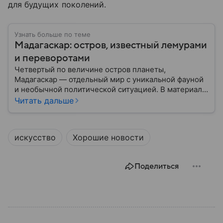
для будущих поколений.
Узнать больше по теме
Мадагаскар: остров, известный лемурами
и переворотами
Четвертый по величине остров планеты,
Мадагаскар — отдельный мир с уникальной фауной
и необычной политической ситуацией. В материале
рассказываем, что это за страна, где она на карте,
Читать дальше
какова ее история и текущее положение.
искусство
Хорошие новости
Поделиться