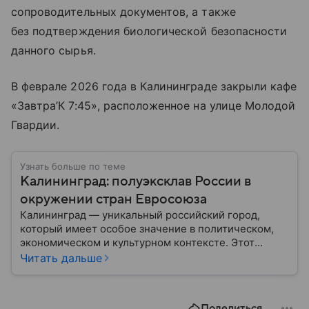
сопроводительных документов, а также
без подтверждения биологической безопасности
данного сырья.
В феврале 2026 года в Калининграде закрыли кафе
«Завтра’К 7:45», расположенное на улице Молодой
Гвардии.
Узнать больше по теме
Калининград: полуэксклав России в
окружении стран Евросоюза
Калининград — уникальный российский город,
который имеет особое значение в политическом,
экономическом и культурном контексте. Этот
город, расположенный в самом сердце Европы,
Читать дальше
остается частью России — эксклавом, отделенным
от основной территории страны. В материале —
главное об этом населенном пункте.
Поделиться