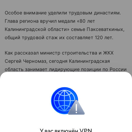
Особое внимание уделили трудовым династиям.
Глава региона вручил медали «80 лет
Калининградской области» семье Паксеваткиных,
общий трудовой стаж их составляет 120 лет.
Как рассказал министр строительства и ЖКХ
Сергей Черномаз, сегодня Калининградская
область занимает лидирующие позиции по России
и Северо-Западу по вводу жилья и качеству
городской среды. За последние 5 лет введено 6
миллионов квадратных метров жилья, построены
десятки тысяч коммунальных сетей,
газифицированы все 22 муниципалитета.
Поделиться
У вас включ
ён
V
P
N