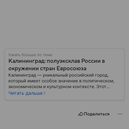
Узнать больше по теме
Калининград: полуэксклав России в
окружении стран Евросоюза
Калининград — уникальный российский город,
который имеет особое значение в политическом,
экономическом и культурном контексте. Этот
город, расположенный в самом сердце Европы,
Читать дальше
остается частью России — эксклавом, отделенным
от основной территории страны. В материале —
главное об этом населенном пункте.
Поделиться